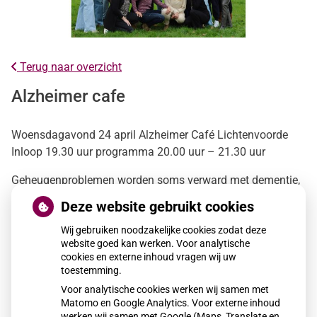
Terug naar overzicht
Alzheimer cafe
Woensdagavond 24 april Alzheimer Café Lichtenvoorde
Inloop 19.30 uur programma 20.00 uur – 21.30 uur
Geheugenproblemen worden soms verward met dementie,
terwijl dat niet nodig is. Mensen die depressief zijn hebben
Deze website gebruikt cookies
bijvoorbeeld ook last van vergeetachtigheid of moeite met
de concentratie. Daarnaast komt “normale
Wij gebruiken noodzakelijke cookies zodat deze
website goed kan werken. Voor analytische
ouderdomsvergeetachtigheid” voor. Ook als iemand ouder
cookies en externe inhoud vragen wij uw
wordt, kost het meer moeite om nieuwe informatie op te
toestemming.
slaan en eerder opgeslagen informatie op te halen. Veel
Voor analytische cookies werken wij samen met
ouderen gaan zich daarom zorgen maken over hun
Matomo en Google Analytics. Voor externe inhoud
geheugen. Ze zijn bang dat hun vergeetachtigheide een
werken wij samen met Google (Maps, Translate en