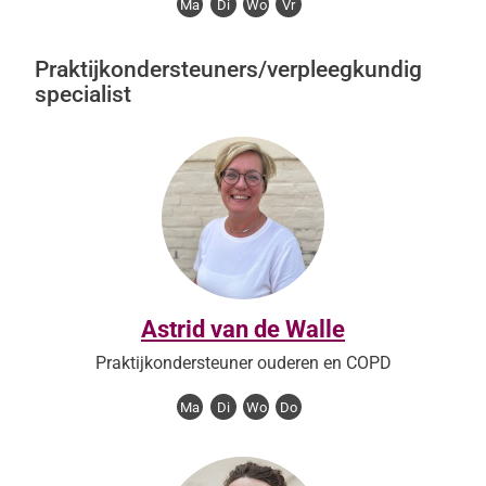
Ma
Di
Wo
Vr
Praktijkondersteuners/verpleegkundig
specialist
Astrid van de Walle
Praktijkondersteuner ouderen en COPD
Ma
Di
Wo
Do