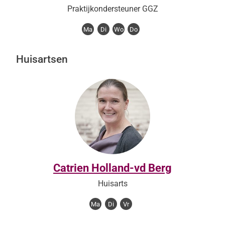
Praktijkondersteuner GGZ
Ma
Di
Wo
Do
Huisartsen
Catrien Holland-vd Berg
Huisarts
Ma
Di
Vr