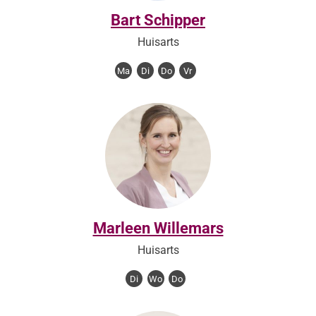
Bart Schipper
Huisarts
Ma
Di
Do
Vr
Marleen Willemars
Huisarts
Di
Wo
Do