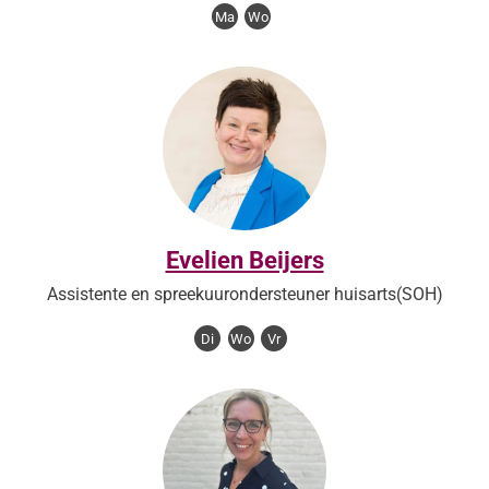
Ma
Wo
Evelien Beijers
Assistente en spreekuurondersteuner huisarts(SOH)
Di
Wo
Vr