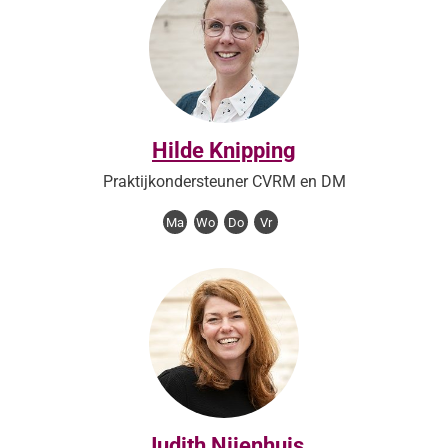
Hilde Knipping
Praktijkondersteuner CVRM en DM
Ma
Wo
Do
Vr
Judith Nijenhuis