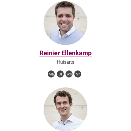
Reinier Ellenkamp
Huisarts
Ma
Di
Wo
Vr