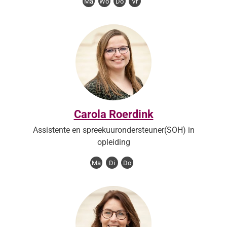
Ma
Wo
Do
Vr
Carola Roerdink
Assistente en spreekuurondersteuner(SOH) in
opleiding
Ma
Di
Do