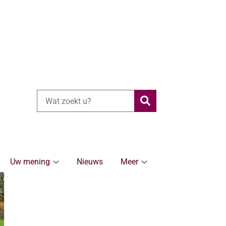
Zoeken
Uw mening
Nieuws
Meer
ronische
Uw
Meer
rg
mening
submenu
bmenu
submenu