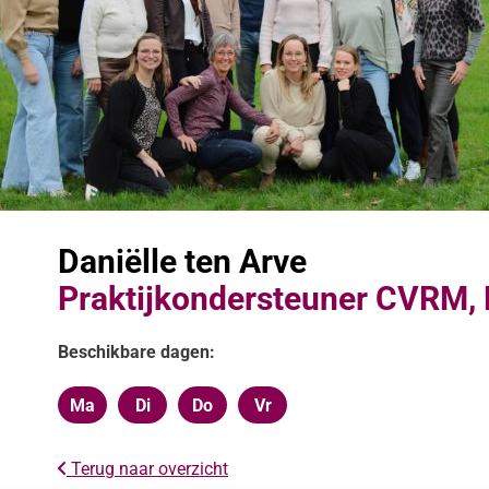
Daniëlle ten Arve
Praktijkondersteuner CVRM,
Beschikbare dagen:
Ma
Di
Do
Vr
Maandag
Dinsdag
Donderdag
Vrijdag
Terug naar overzicht