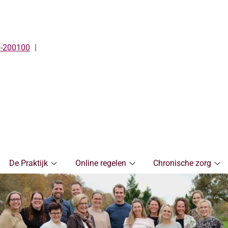
-200100
De Praktijk
Online regelen
Chronische zorg
De
Online
Ch
Praktijk
regelen
zo
submenu
submenu
su