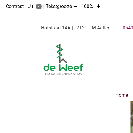
Tekst
Tekst
Contrast
Tekstgrootte
100%
Uit
verkleinen
vergroten
met
met
10%
10%
Tel:
Hofstraat
14A
7121 DM
Aalten
0543
Hoofdmenu
Home