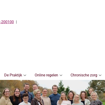
-200100
De Praktijk
Online regelen
Chronische zorg
De
Online
Ch
Praktijk
regelen
zo
submenu
submenu
su