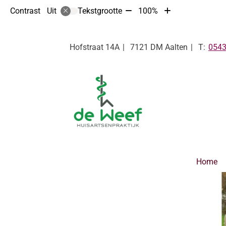
Tekst
Tekst
Contrast
Tekstgrootte
100%
Uit
verkleinen
vergroten
met
met
10%
10%
Tel:
Hofstraat
14A
7121 DM
Aalten
0543
Hoofdmenu
Home