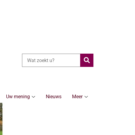
Zoeken
Uw mening
Nieuws
Meer
ronische
Uw
Meer
rg
mening
submenu
bmenu
submenu