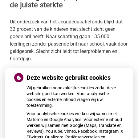
de juiste sterkte
Uit onderzoek van het Jeugdeducatiefonds blijkt dat
32 procent van de kinderen met slecht zicht geen
goede bril heeft. Naar schatting gaan 135.000
leerlingen zonder passende bril naar school, vaak door
geldgebrek. Slecht zicht leidt tot leerproblemen en
hoofdpijn.
Deze website gebruikt cookies
Spoedeisende hulp zag dit
Wij gebruiken noodzakelijke cookies zodat deze
weekend meer mensen met heup-
website goed kan werken. Voor analytische
cookies en externe inhoud vragen wij uw
en polsbreuken binnenkomen
toestemming.
Voor analytische cookies werken wij samen met
Door de gladheid was het afgelopen weekend extra
Matomo en Google Analytics. Voor externe inhoud
werken wij samen met Google (Maps, Translate en
druk op spoedeisende hulpen. Ziekenhuizen zagen
Reviews), YouTube, Vimeo, Facebook, Instagram, X
vooral meer ouderen met heup- en polsbreuken na
(Twitter), Qualizorg, Patiëntenvertellen en