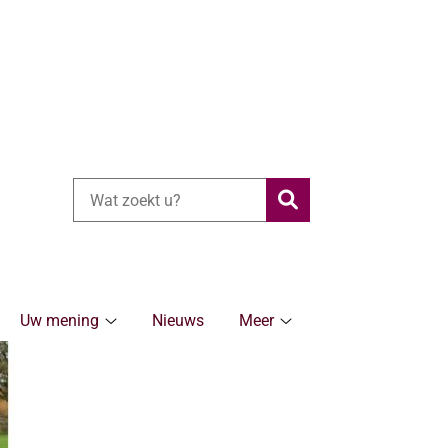
Zoeken
Uw mening
Nieuws
Meer
ronische
Uw
Meer
rg
mening
submenu
bmenu
submenu