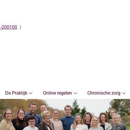
-200100
De Praktijk
Online regelen
Chronische zorg
De
Online
Ch
Praktijk
regelen
zo
submenu
submenu
su