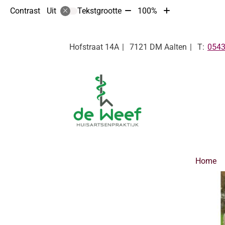
Tekst
Tekst
Contrast
Tekstgrootte
100%
Uit
verkleinen
vergroten
met
met
10%
10%
Tel:
Hofstraat
14A
7121 DM
Aalten
0543
Hoofdmenu
Home