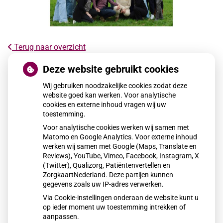
Terug naar overzicht
Kookadvies drinkwater in provincie
Deze website gebruikt cookies
Utrecht vanwege besmetting
Wij gebruiken noodzakelijke cookies zodat deze
website goed kan werken. Voor analytische
cookies en externe inhoud vragen wij uw
Voor ongeveer 85.000 huishoudens in het oosten van de
toestemming.
provincie Utrecht geldt een kookadvies voor drinkwater.
Voor analytische cookies werken wij samen met
Drinkwaterbedrijf Vitens heeft een besmetting met de
Matomo en Google Analytics. Voor externe inhoud
enterokokkenbacterie vastgesteld. Bewoners wordt
werken wij samen met Google (Maps, Translate en
geadviseerd water eerst te koken voordat het wordt
Reviews), YouTube, Vimeo, Facebook, Instagram, X
(Twitter), Qualizorg, Patiëntenvertellen en
gebruikt om te drinken of eten te bereiden.
ZorgkaartNederland. Deze partijen kunnen
gegevens zoals uw IP-adres verwerken.
Via Cookie-instellingen onderaan de website kunt u
Lees het hele artikel op:
Nationale zorggids
op ieder moment uw toestemming intrekken of
Publicatiedatum:
06-01-2026
aanpassen.