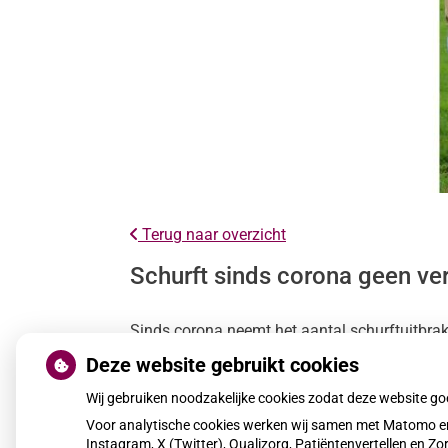
Terug naar overzicht
Schurft sinds corona geen ver
Sinds corona neemt het aantal schurftuitbrak
onderzoekt oorzaken en nieuwe manieren om sc
Deze website gebruikt cookies
Wij gebruiken noodzakelijke cookies zodat deze website g
Lees het hele artikel op:
Nationale zorggids
Voor analytische cookies werken wij samen met Matomo en
Publicatiedatum:
30-01-2026
Instagram, X (Twitter), Qualizorg, Patiëntenvertellen en 