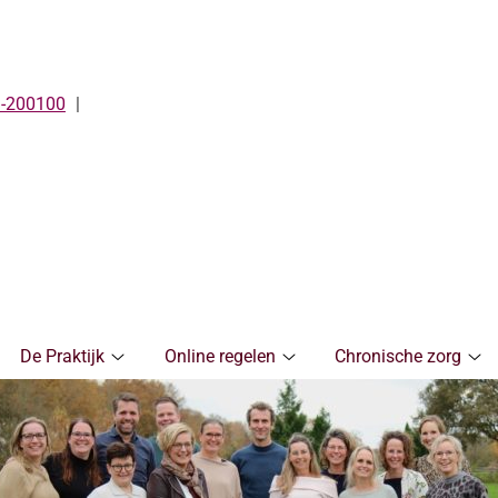
-200100
De Praktijk
Online regelen
Chronische zorg
De
Online
Ch
Praktijk
regelen
zo
submenu
submenu
su