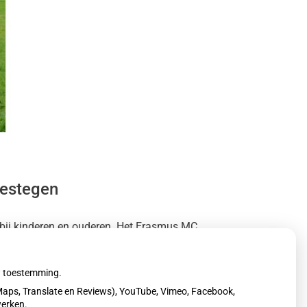
gestegen
k bij kinderen en ouderen. Het Erasmus MC
ek, om verdere verspreiding te voorkomen.
uw toestemming.
aps, Translate en Reviews), YouTube, Vimeo, Facebook,
werken.