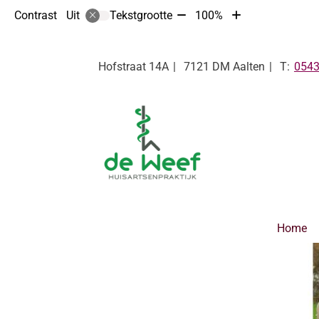
Tekst
Tekst
Contrast
Tekstgrootte
100%
Uit
verkleinen
vergroten
met
met
10%
10%
Tel:
Hofstraat
14A
7121 DM
Aalten
0543
Hoofdmenu
Home