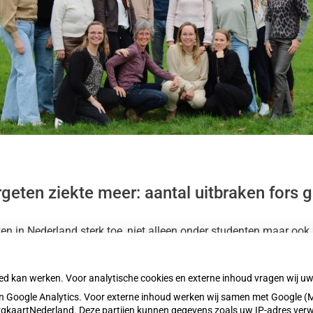
geten ziekte meer: aantal uitbraken fors 
en in Nederland sterk toe, niet alleen onder studenten maar oo
hurft sneller op te sporen, zoals zelftests en betere diagnosti
oed kan werken. Voor analytische cookies en externe inhoud vragen wij 
 Google Analytics. Voor externe inhoud werken wij samen met Google (M
ZorgkaartNederland. Deze partijen kunnen gegevens zoals uw IP-adres ver