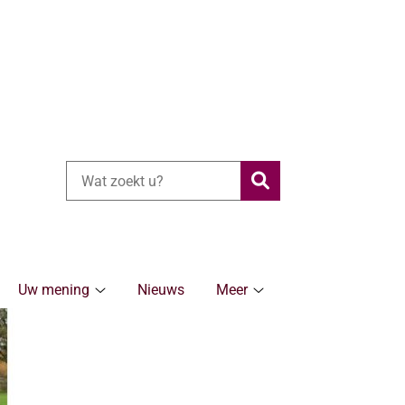
Zoeken
Uw mening
Nieuws
Meer
ronische
Uw
Meer
rg
mening
submenu
bmenu
submenu